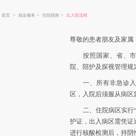
>
>
>
首页
就诊服务
住院指南
出入院流程
尊敬的患者朋友及家属
按照
国家、省、
院、
陪护
及
探视管理
规
一、
所有非急诊
区，入院后须服从病区
二、
住院病区实行
护证
，出入病区需凭证
进行核酸检测后，持阴