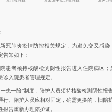
：
市
新冠肺炎疫情防控
相关规定，为
避免交叉感染
定告知如下：
入院患者须持核酸检测阴性报告进入住院病区；
急诊入院患者管理规定。
“一患一陪”制度
，
陪护人员
须
持核酸检测阴性
报
通行。
陪护人员
应
相对固定，确需更换的，旧陪
性报告
重新
办理
陪护证。