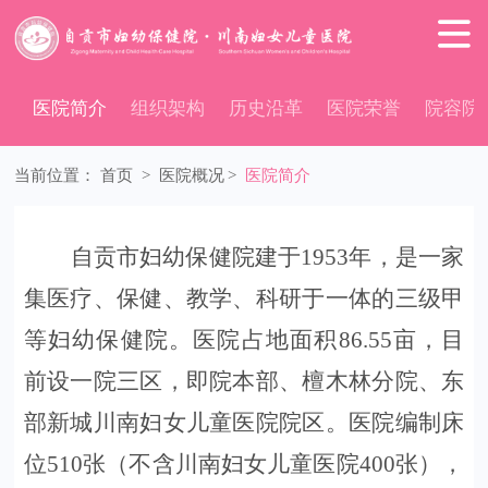

医院简介
组织架构
历史沿革
医院荣誉
院容院
当前位置：
首页
>
医院概况
>
医院简介
自贡市妇幼保健院建于
1953年，
是一家
集医疗、保健、教学、科研于一体的三级甲
等妇幼保健院。医院占地面积
86.55
亩，目
前设一院三区，即院本部、檀木林分院、东
部新城川南妇女儿童医院院区。医院编制床
位
5
10张（
不
含川南妇女儿童医院
400张），