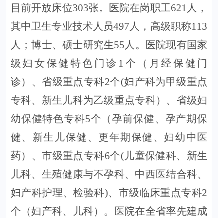
目前开放床位3
03
张。
医院在岗职工
621人，
其中卫生专业技术人员497人，高级职称113
人；博士、硕士研究生55人。
医院现有
国家
级妇女保健特色门诊
1
个（月经保健门
诊）、
省级重点专科
2个(妇产科为甲级重点
专科、新生儿科为乙级重点专科）
、
省级妇
幼保健特色专科
5个（孕前保健、孕产期保
健、新生儿保健、更年期保健、妇幼中医
药）、
市级重点专科
6
个
(儿童保健科、
新生
儿科、
生殖健康与不孕科、中西医结合科、
妇产科护理
、检验科
)
、
市级临床重点专科
2
个（妇产科、儿科）。医院在全省
率先建成