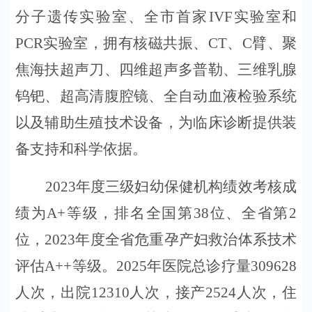
分子遗传实验室
、
全市首家
IVF实验室和
PCR实验室，拥有核磁共振、CT、C臂、聚
焦海扶超声刀、四维超声多普勒、三维乳腺
钨钯、超高清腹腔镜、全自动血液检验系统
以及辅助生殖技术设备，为临床诊断提供装
备支持和科学依据。
2023年度
三级妇幼保健机构绩效
考核成
绩为
A+
等级，排名全国第
38位、全省第2
位，2023年度全省危重孕产妇救治体系技术
评估A++等级。
2025年医院总诊疗量
3
09628
人次，出院
1
2310
人次，接产
2524人次，住