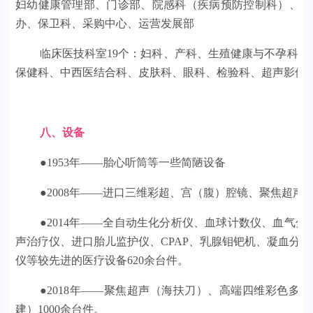
妇幼健康管理部、门诊部、院感科（疾病预防控制科）、财
办、保卫科、采购中心、运营发展部
临床医技科室19个：妇科、产科、生殖健康与不孕科
保健科、中西医结合科、皮肤科、眼科、检验科、超声影像
八、设备
●1953年——胎心听筒等一些简陋设备
●2008年——进口三维彩超、宫（腹）腔镜、聚焦超声
●2014年——全自动生化分析仪、血球计数仪、血气
声治疗仪、进口胎儿监护仪、CPAP、乳腺钼钯机、凝血分
仪等较先进的医疗设备620余台件。
●2018年——聚焦超声（海扶刀）、高端四维彩色多
建）1000余台件。