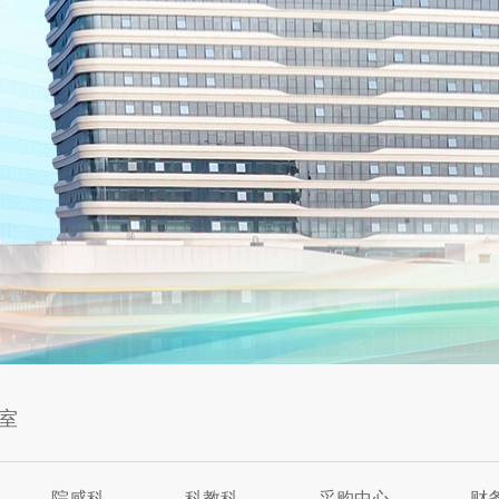
室
院感科
科教科
采购中心
财