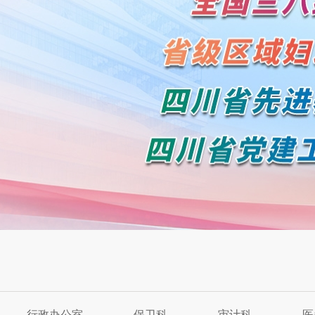
2
3
4
Previous
Next
行政办公室
保卫科
审计科
医