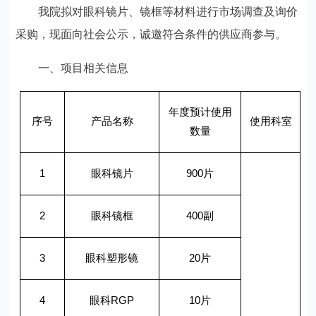
我院拟对眼科镜片、镜框等材料进行市场调查及询价
采购，现面向社会公示，诚邀符合条件的供应商参与。
一、
项目相关信息
年度预计使用
序号
产品名称
使用科室
数量
1
眼科镜片
900
片
2
眼科镜框
400
副
3
眼科塑形镜
20
片
4
眼科
RGP
10
片