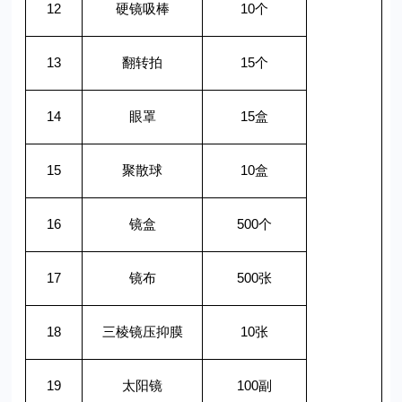
12
硬镜吸棒
10
个
13
翻转拍
15
个
14
眼罩
15
盒
15
聚散球
10
盒
16
镜盒
500
个
17
镜布
500
张
18
三棱镜压抑膜
10
张
19
太阳镜
100
副