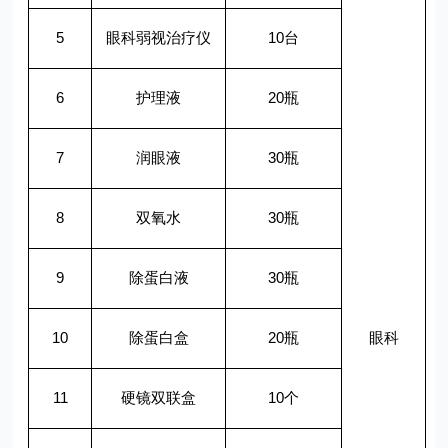
5
眼科弱视治疗仪
10
台
6
护理液
20
瓶
7
润眼液
30
瓶
8
双氧水
30
瓶
9
除蛋白液
30
瓶
10
除蛋白盒
20
瓶
眼科
11
硬镜双联盒
10
个