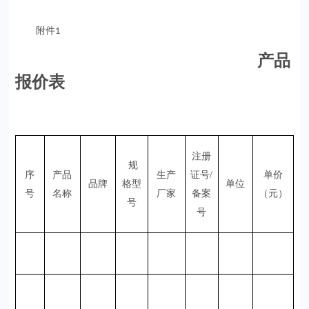
附件
1
产品
报价表
注册
规
序
产品
生产
证号
/
单价
品牌
格型
单位
号
名称
厂家
备案
（元）
号
号